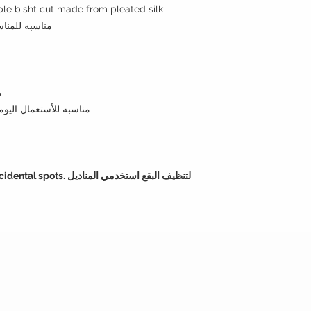
ple bisht cut made from pleated silk
مناسبه للمناسبات تعطي مظهر انسيابي جميل وأنيق
Style : open front مفتوحه من الأمام
Style note: perfect for evening مناسبه للأستعمال اليومي
لتنظيف البقع استخدمي الم