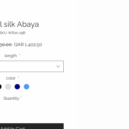
l silk Abaya
SKU: WR20-29B
Regular Price
Sale Price
50.00 
QAR 1,402.50
length
*
color
*
Quantity
*
Add to Cart