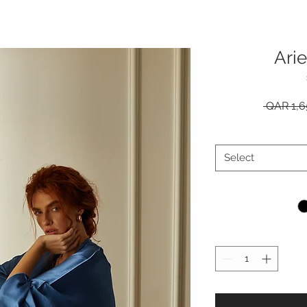
Arie
 QAR 1,6
Select