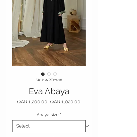
SKU: WPF20-18
Eva Abaya
Regular Price
Sale Price
 QAR 1,200.00 
QAR 1,020.00
Abaya size
*