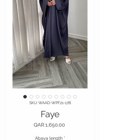
SKU: WAAD-WPF21-17B
Faye
Price
QAR 1,650.00
Abaya length
*