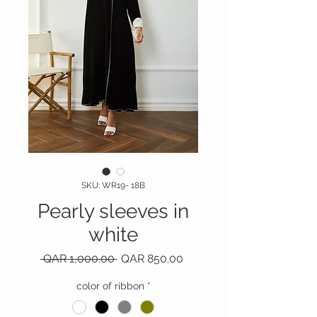
SKU: WR19- 18B
Pearly sleeves in
white
Regular Price
Sale Price
 QAR 1,000.00 
QAR 850.00
color of ribbon
*