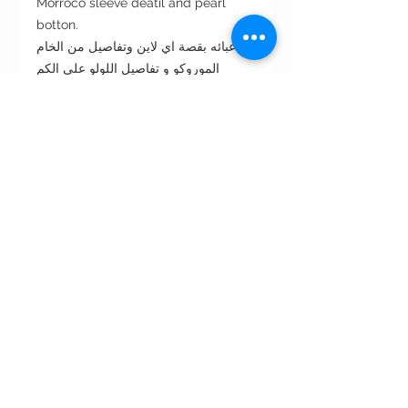
Morroco sleeve deatil and pearl
botton.
عبائه بقصة اي لاين وتفاصيل من الخام
الموروكو و تفاصيل اللولو على الكم
Cut: A- line آي لاين
Style : closed front or open front
مفتوحه من الأمام أو مغلقه
Style note: perfect for day مناسبه
للأستعمال اليومي
Care instructions:
•Dry clean only غسيل بالناشف فقط
•Wipe with wet napkin to clean
incidental spots. لتنظيف البقع
استخدمي المناديل المنظفه