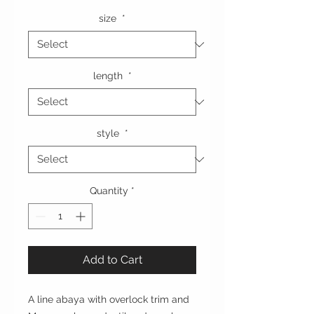
size
*
length
*
style
*
Quantity
*
Add to Cart
A line abaya with overlock trim and