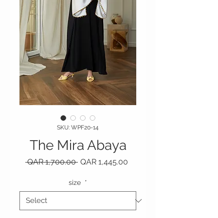
SKU: WPF20-14
The Mira Abaya
Regular Price
Sale Price
 QAR 1,700.00 
QAR 1,445.00
size
*