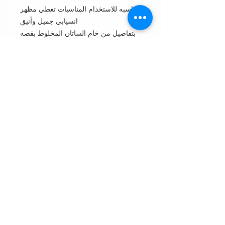
مناسبه للاستخدام المناسبات تعطي مظهر
انسيابي جميل وأنيق
بتفاصيل من خام الساتان المخلوط بقصه
مربعه
Cut: Box cut قصة بوكس واسعه بأكمام
مربعه
Style : closed front or open front
مفتوحه من الأمام أو مغلقه
Style note: perfect for day مناسبه
للأستعمال اليومي
Care instructions:
•Dry clean only غسيل بالناشف فقط
•Wipe with wet napkin to clean
incidental spots. لتنظيف البقع
استخدمي المناديل المنظفه