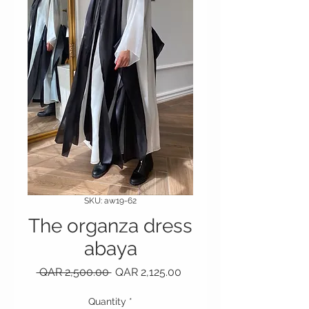
SKU: aw19-62
The organza dress
abaya
Regular Price
Sale Price
 QAR 2,500.00 
QAR 2,125.00
Quantity
*