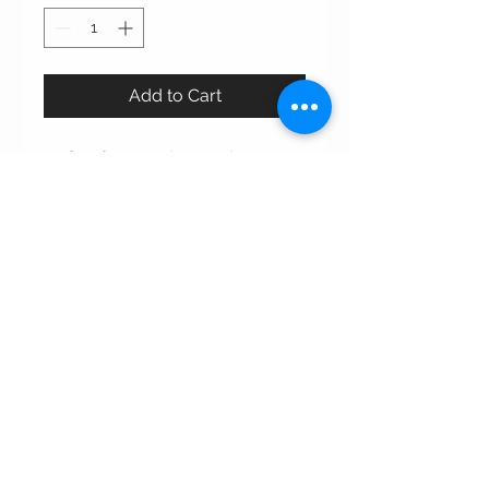
Add to Cart
Perfect for everyday use the
organza dress.
Care instructions:
•Dry clean only غسيل بالناشف فقط
•Wipe with wet napkin to clean
incidental spots. لتنظيف البقع
استخدمي المناديل المنظفه