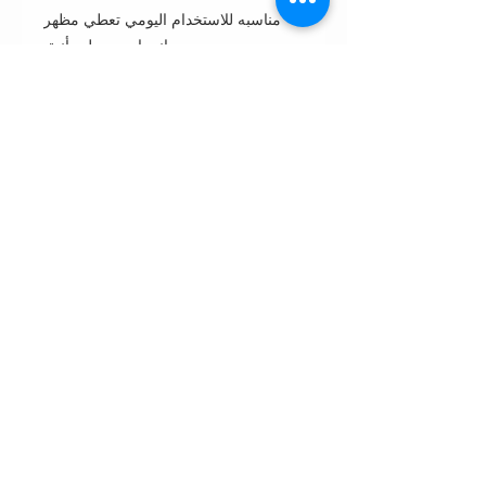
مناسبه للاستخدام اليومي تعطي مظهر
انسيابي جميل وأنيق
بتفاصيل من الخام التفتا
Cut: bisht قصة بشت بأكمام ضيقه
Style : closed front or open front
مفتوحه من الأمام أو مغلقه
Style note: perfect for day مناسبه
للأستعمال اليومي
Care instructions:
•Dry clean only غسيل بالناشف فقط
•Wipe with wet napkin to clean
incidental spots. لتنظيف البقع
استخدمي المناديل المنظفه