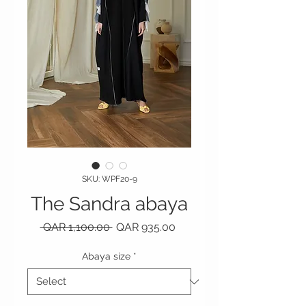
SKU: WPF20-9
The Sandra abaya
Regular Price
Sale Price
 QAR 1,100.00 
QAR 935.00
Abaya size
*