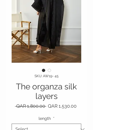
SKU: AW19- 45
The organza silk
layers
Regular Price
Sale Price
 QAR 1,800.00 
QAR 1,530.00
length
*